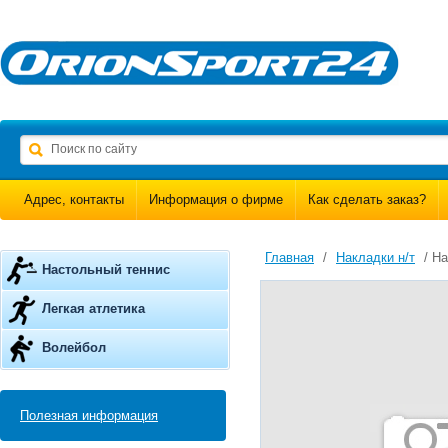
Адрес, контакты
Информация о фирме
Как сделать заказ?
Главная
/
Накладки н/т
/ На
Настольный теннис
Легкая атлетика
Волейбол
Полезная информация