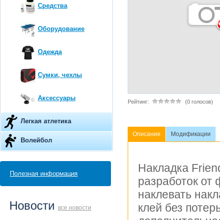
Средства
Оборудование
Одежда
Сумки, чехлы
Аксессуары
Рейтинг:
(0 голосов)
Легкая атлетика
Описание
Модификации
Волейбол
Накладка Frien
Полезная информация
разработок от 
наклевать накл
Новости
клей без потер
все новости